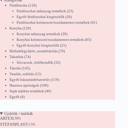
Kategóriák
126
Fürdőszoba
126
termék
23
Fürdőszobai műanyag termékek
23
26
termék
Egyéb fürdőszobai kiegészítők
26
termék
61
Fürdőszobai krómozott/rozsdamentes termékek
61
129
termék
Konyha
129
termék
39
Konyhai műanyag termékek
39
termék
65
Konyhai krómozott/rozsdamentes termékek
65
21
termék
Egyéb konyhai kiegészítők
21
70
termék
Hulladékgyűjtés, szeméttárolás
70
74
termék
Takarítás
74
termék
32
Szivacsok, törlőkendők
32
145
termék
Tárolás
145
termék
12
Vasalás, szárítás
12
termék
119
Egyéb háztartásfelszerelés
119
100
termék
Hasznos apróságok
100
termék
40
Saját márkás termékek
40
4
termék
Egyéb
4
termék
Gyártók / márkák
ARTEX
(380)
STEFANPLAST
(134)