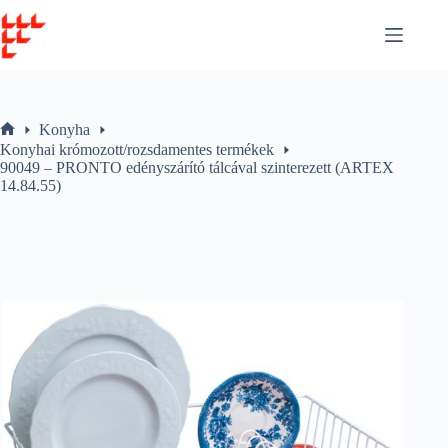
Skip
to
content
Konyha
Home
Konyhai krómozott/rozsdamentes termékek
90049 – PRONTO edényszárító tálcával szinterezett (ARTEX
14.84.55)