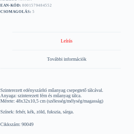
EAN-KÓD:
8001579484552
CSOMAGOLÁS:
5
Leírás
További információk
Szinterezett edényszárító műanyag csepegtető tálcával.
Anyaga: szinterezett fém és műanyag tálca.
Mérete: 48x32x10,5 cm (szélesség/mélység/magasság)
Színek: fehér, kék, zöld, fukszia, sárga.
Cikkszám: 90049