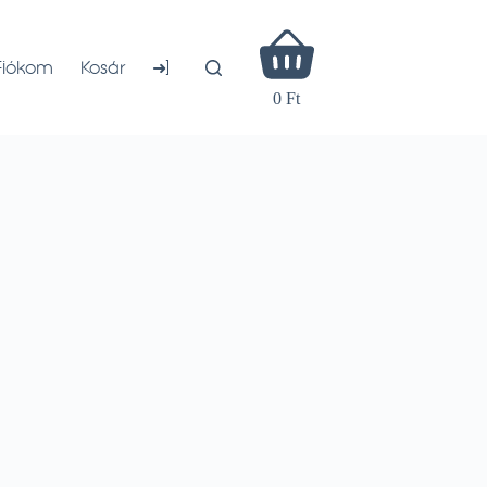
Shopping
cart
➜]
Fiókom
Kosár
0 Ft