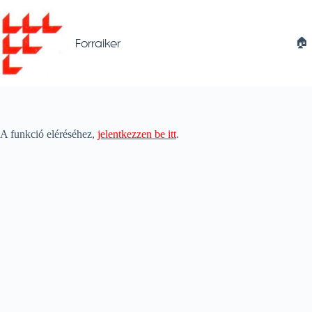
Skip
to
content
🏠︎
Forraiker
A funkció eléréséhez,
jelentkezzen be itt
.