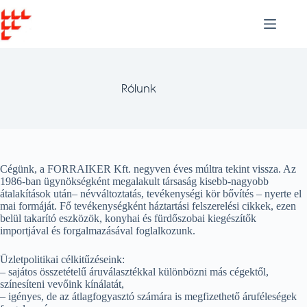
Skip
to
content
Rólunk
Cégünk, a FORRAIKER Kft. negyven éves múltra tekint vissza. Az
1986-ban ügynökségként megalakult társaság kisebb-nagyobb
átalakítások után
–
névváltoztatás, tevékenységi kör bővítés – nyerte el
mai formáját. Fő tevékenységként háztartási felszerelési cikkek, ezen
belül takarító eszközök, konyhai és fürdőszobai kiegészítők
importjával és forgalmazásával foglalkozunk.
Üzletpolitikai célkitűzéseink:
– sajátos összetételű áruválasztékkal különbözni más cégektől,
színesíteni vevőink kínálatát,
– igényes, de az átlagfogyasztó számára is megfizethető áruféleségek