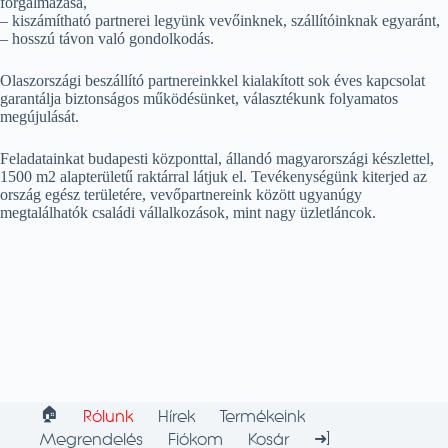
forgalmazása,
– kiszámítható partnerei legyünk vevőinknek, szállítóinknak egyaránt,
– hosszú távon való gondolkodás.
Olaszországi beszállító partnereinkkel kialakított sok éves kapcsolat
garantálja biztonságos működésünket, választékunk folyamatos
megújulását.
Feladatainkat budapesti központtal, állandó magyarországi készlettel,
1500 m2 alapterületű raktárral látjuk el. Tevékenységünk kiterjed az
ország egész területére, vevőpartnereink között ugyanúgy
megtalálhatók családi vállalkozások, mint nagy üzletláncok.
🏠︎
Rólunk
Hírek
Termékeink
➜]
Megrendelés
Fiókom
Kosár