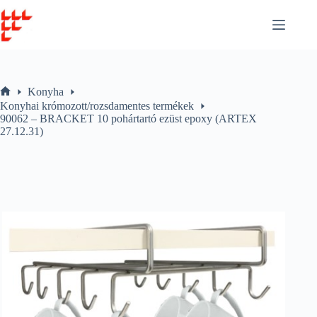
Skip
to
content
Konyha
Home
Konyhai krómozott/rozsdamentes termékek
90062 – BRACKET 10 pohártartó ezüst epoxy (ARTEX
27.12.31)