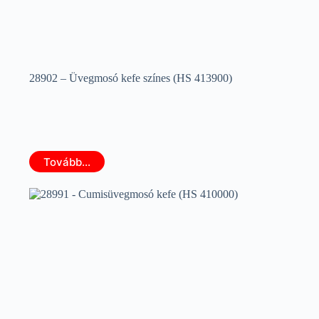
28902 – Üvegmosó kefe színes (HS 413900)
Tovább...