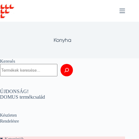
Skip
to
content
Konyha
Keresés
ÚJDONSÁG!
DOMUS termékcsalád
Készleten
Rendelésre