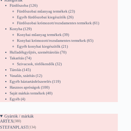
Kategóriák
126
Fürdőszoba
126
termék
23
Fürdőszobai műanyag termékek
23
26
termék
Egyéb fürdőszobai kiegészítők
26
termék
61
Fürdőszobai krómozott/rozsdamentes termékek
61
129
termék
Konyha
129
termék
39
Konyhai műanyag termékek
39
termék
65
Konyhai krómozott/rozsdamentes termékek
65
21
termék
Egyéb konyhai kiegészítők
21
70
termék
Hulladékgyűjtés, szeméttárolás
70
74
termék
Takarítás
74
termék
32
Szivacsok, törlőkendők
32
145
termék
Tárolás
145
termék
12
Vasalás, szárítás
12
termék
119
Egyéb háztartásfelszerelés
119
100
termék
Hasznos apróságok
100
termék
40
Saját márkás termékek
40
4
termék
Egyéb
4
termék
Gyártók / márkák
ARTEX
(380)
STEFANPLAST
(134)