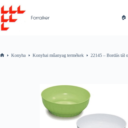
Skip
to
content
🏠︎
Forraiker
Konyha
Konyhai műanyag termékek
22145 – Bordás tá
Home