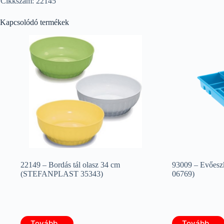
Cikkszám: 22145
Kapcsolódó termékek
22149 – Bordás tál olasz 34 cm
93009 – Evőesz
(STEFANPLAST 35343)
06769)
Tovább...
Tovább...