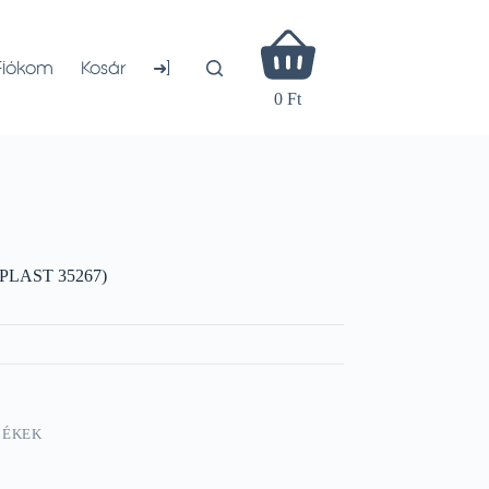
Shopping
cart
➜]
Fiókom
Kosár
0 Ft
ANPLAST 35267)
MÉKEK