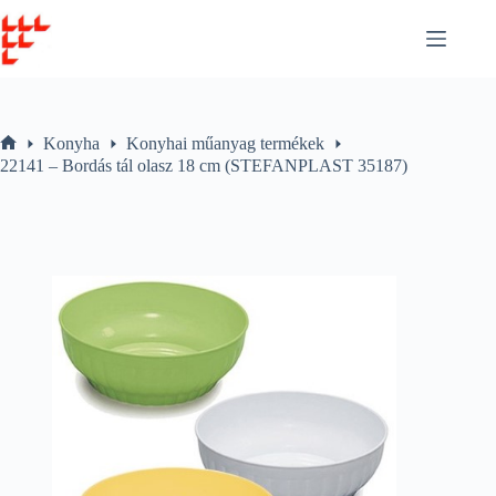
Skip
to
content
Konyha
Konyhai műanyag termékek
Home
22141 – Bordás tál olasz 18 cm (STEFANPLAST 35187)