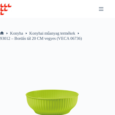
Skip
to
content
Konyha
Konyhai műanyag termékek
Home
93012 – Bordás tál 20 CM vegyes (VECA 06736)