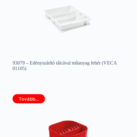
93079 – Edényszárító tálcával műanyag fehér (VECA
01105)
Tovább...