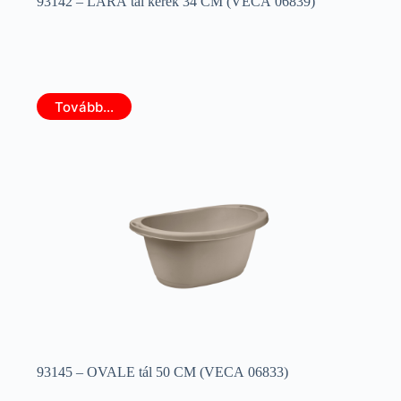
93142 – LARA tál kerek 34 CM (VECA 06839)
Tovább...
93145 – OVALE tál 50 CM (VECA 06833)