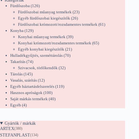
Kategóriák
126
Fürdőszoba
126
termék
23
Fürdőszobai műanyag termékek
23
26
termék
Egyéb fürdőszobai kiegészítők
26
termék
61
Fürdőszobai krómozott/rozsdamentes termékek
61
129
termék
Konyha
129
termék
39
Konyhai műanyag termékek
39
termék
65
Konyhai krómozott/rozsdamentes termékek
65
21
termék
Egyéb konyhai kiegészítők
21
70
termék
Hulladékgyűjtés, szeméttárolás
70
74
termék
Takarítás
74
termék
32
Szivacsok, törlőkendők
32
145
termék
Tárolás
145
termék
12
Vasalás, szárítás
12
termék
119
Egyéb háztartásfelszerelés
119
100
termék
Hasznos apróságok
100
termék
40
Saját márkás termékek
40
4
termék
Egyéb
4
termék
Gyártók / márkák
ARTEX
(380)
STEFANPLAST
(134)