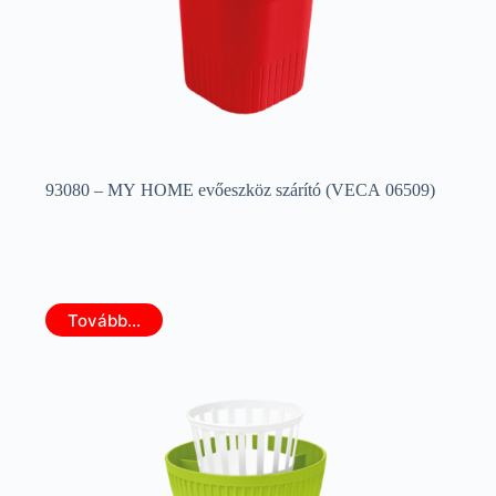
93080 – MY HOME evőeszköz szárító (VECA 06509)
Tovább...