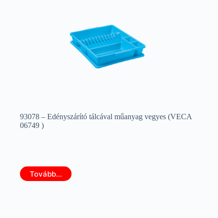
93078 – Edényszárító tálcával műanyag vegyes (VECA
06749 )
Tovább...