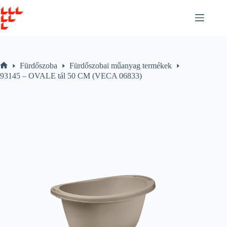
Skip
to
content
Fürdőszoba
Fürdőszobai műanyag termékek
Home
93145 – OVALE tál 50 CM (VECA 06833)