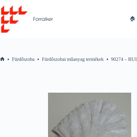
Skip
to
content
🏠︎
Forraiker
Fürdőszoba
Fürdőszobai műanyag termékek
90274 – BUL
Home