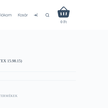
Shopping
cart
➜]
Fiókom
Kosár
0 Ft
TEX 15.98.15)
 TERMÉKEK