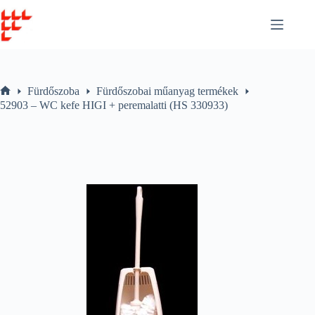
Skip
to
content
Fürdőszoba
Fürdőszobai műanyag termékek
Home
52903 – WC kefe HIGI + peremalatti (HS 330933)