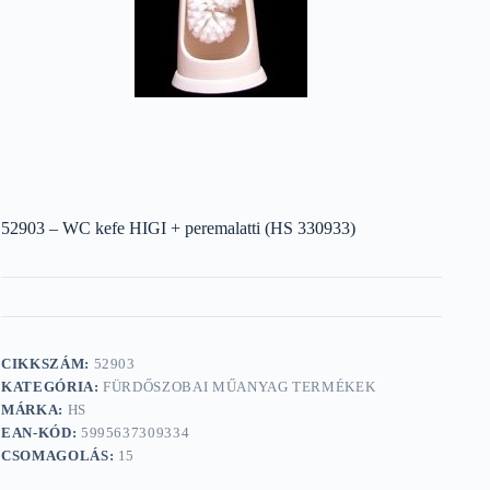
52903 – WC kefe HIGI + peremalatti (HS 330933)
CIKKSZÁM:
52903
KATEGÓRIA:
FÜRDŐSZOBAI MŰANYAG TERMÉKEK
MÁRKA:
HS
EAN-KÓD:
5995637309334
CSOMAGOLÁS:
15