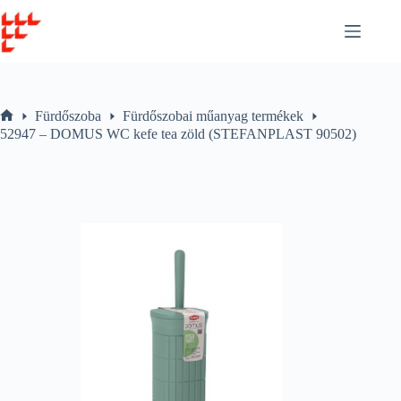
Skip
to
content
Fürdőszoba
Fürdőszobai műanyag termékek
Home
52947 – DOMUS WC kefe tea zöld (STEFANPLAST 90502)