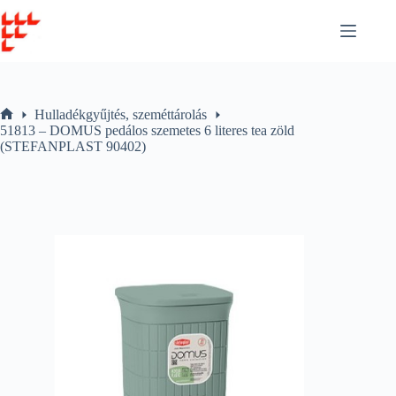
Skip
to
content
Hulladékgyűjtés, szeméttárolás
Home
51813 – DOMUS pedálos szemetes 6 literes tea zöld
(STEFANPLAST 90402)