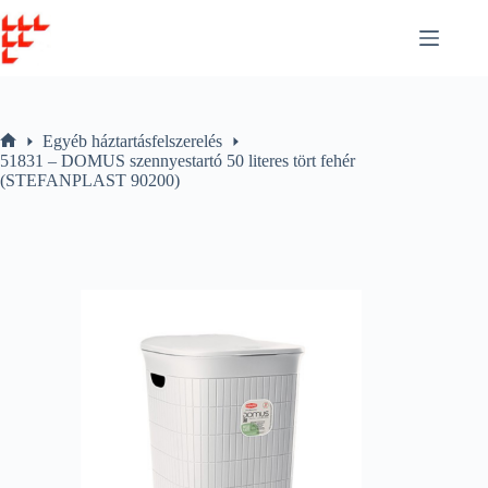
Skip
to
content
Egyéb háztartásfelszerelés
Home
51831 – DOMUS szennyestartó 50 literes tört fehér
(STEFANPLAST 90200)