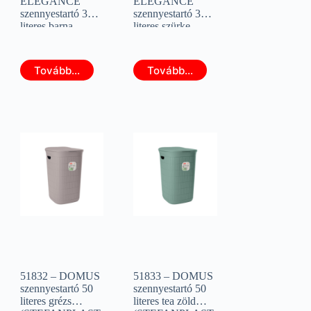
ELEGANCE
ELEGANCE
szennyestartó 36
szennyestartó 36
literes barna
literes szürke
(STEFANPLAST
(STEFANPLAST
30502)
30512)
Tovább...
Tovább...
51832 – DOMUS
51833 – DOMUS
szennyestartó 50
szennyestartó 50
literes grézs
literes tea zöld