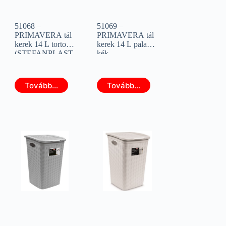
51068 –
51069 –
PRIMAVERA tál
PRIMAVERA tál
kerek 14 L torto
kerek 14 L palace
(STEFANPLAST
kék
28373)
(STEFANPLAST
28374)
Tovább...
Tovább...