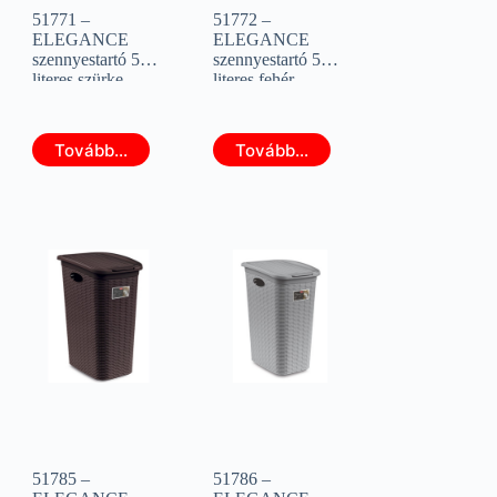
51771 –
51772 –
ELEGANCE
ELEGANCE
szennyestartó 50
szennyestartó 50
literes szürke
literes fehér
(STEFANPLAST
(STEFANPLAST
30081)
30050)
Tovább...
Tovább...
51785 –
51786 –