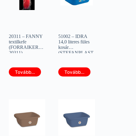
20311 – FANNY
51002 – IDRA
textilkefe
14,0 literes füles
(FORRAIKER
kosár
20311)
(STEFANPLAST
27700)
Tovább...
Tovább...