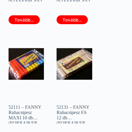
(STEFANPLAST
(STEFANPLAST
90201)
90202)
Tovább...
Tovább...
52111 – FANNY
52131 – FANNY
Ruhacsipesz
Ruhacsipesz FA
MAXI 10 db
12 db
(FORRAIKER
(FORRAIKER
52111)
52131)