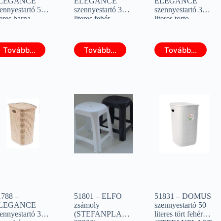
LEGANCE
ELEGANCE
ELEGANCE
ennyestartó 50
szennyestartó 36
szennyestartó 36
teres barna
literes fehér
literes torto
STEFANPLAST
(STEFANPLAST
(STEFANPLAST
0052)
30500)
30501)
Tovább...
Tovább...
Tovább...
1788 –
51801 – ELFO
51831 – DOMUS
LEGANCE
zsámoly
szennyestartó 50
ennyestartó 36
(STEFANPLAST
literes tört fehér