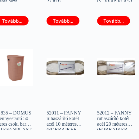
teres bézs
22300)
(STEFANPLAST
STEFANPLAST
90200)
0514)
Tovább...
Tovább...
Tovább...
1835 – DOMUS
52011 – FANNY
52012 – FANNY
ennyestartó 50
ruhaszárító kötél
ruhaszárító kötél
teres csoki barna
acél 10 méteres
acél 20 méteres
STEFANPLAST
(FORRAIKER
(FORRAIKER
0204)
52011)
52012)