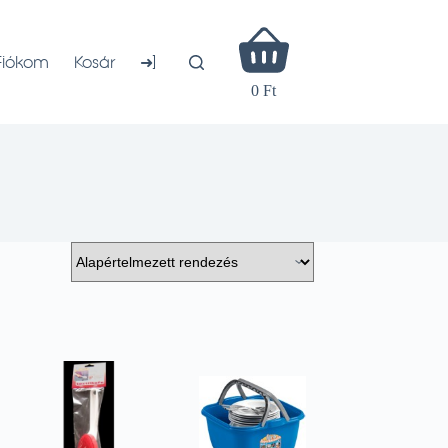
Shopping
cart
➜]
Fiókom
Kosár
0 Ft