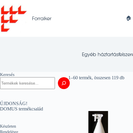
Skip
to
content
🏠︎
Forraiker
Egyéb háztartásfelszer
Keresés
1–60 termék, összesen 119 db
ÚJDONSÁG!
DOMUS termékcsalád
Készleten
Rendelésre