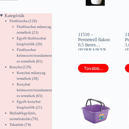
Kategóriák
126
Fürdőszoba
126
termék
Fürdőszobai műanyag
23
termékek
23
11510 –
1
termék
Egyéb fürdőszobai
Permetező flakon
P
26
kiegészítők
26
0,5 literes
1,
termék
Fürdőszobai
(FORRAIKER
(
11510)
1
krómozott/rozsdament
61
es termékek
61
129
termék
Konyha
129
Tovább...
termék
Konyhai műanyag
39
termékek
39
termék
Konyhai
krómozott/rozsdament
65
es termékek
65
termék
Egyéb konyhai
21
kiegészítők
21
termék
Hulladékgyűjtés,
70
szeméttárolás
70
74
termék
Takarítás
74