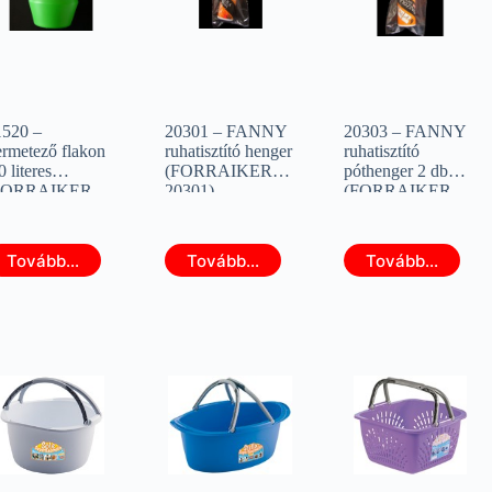
1520 –
20301 – FANNY
20303 – FANNY
ermetező flakon
ruhatisztító henger
ruhatisztító
0 literes
(FORRAIKER
póthenger 2 db
FORRAIKER
20301)
(FORRAIKER
1520)
20303)
Tovább...
Tovább...
Tovább...