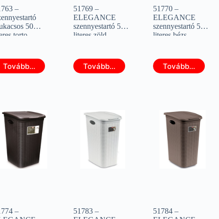
1763 –
51769 –
51770 –
ennyestartó
ELEGANCE
ELEGANCE
ukacsos 50
szennyestartó 50
szennyestartó 50
teres torto
literes zöld
literes bézs
STEFANPLAST
(STEFANPLAST
(STEFANPLAST
0118)
30082)
30084)
Tovább...
Tovább...
Tovább...
1774 –
51783 –
51784 –