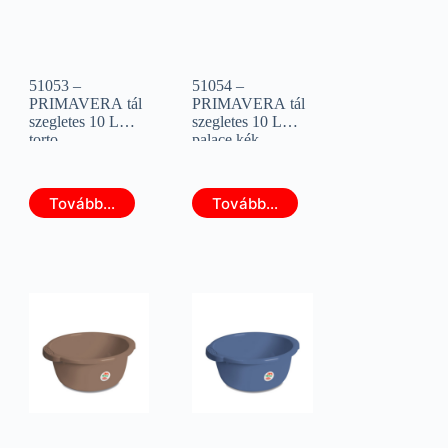
51053 –
51054 –
PRIMAVERA tál
PRIMAVERA tál
szegletes 10 L
szegletes 10 L
torto
palace kék
(STEFANPLAST
(STEFANPLAST
27540)
27541)
Tovább...
Tovább...