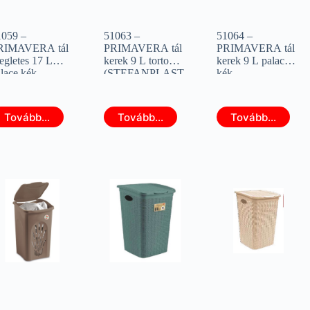
1059 –
51063 –
51064 –
RIMAVERA tál
PRIMAVERA tál
PRIMAVERA tál
egletes 17 L
kerek 9 L torto
kerek 9 L palace
lace kék
(STEFANPLAST
kék
STEFANPLAST
28388)
(STEFANPLAST
7535)
28389)
Tovább...
Tovább...
Tovább...