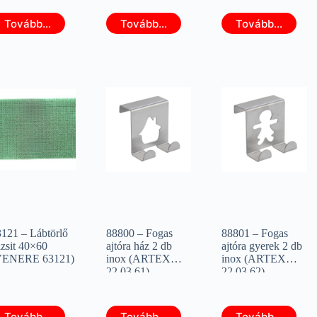
Tovább...
Tovább...
Tovább...
3121 – Lábtörlő
88800 – Fogas
88801 – Fogas
zsit 40×60
ajtóra ház 2 db
ajtóra gyerek 2 db
VENERE 63121)
inox (ARTEX
inox (ARTEX
22.03.61)
22.03.62)
Tovább...
Tovább...
Tovább...