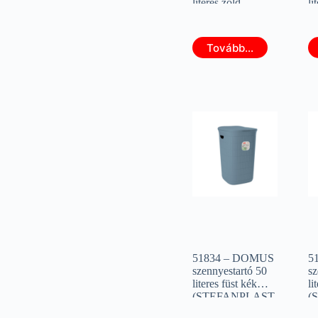
literes zöld
li
(STEFANPLAST
(
30513)
3
Tovább...
51834 – DOMUS
5
szennyestartó 50
sz
literes füst kék
li
(STEFANPLAST
(
90203)
9