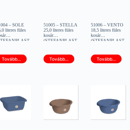
1004 – SOLE
51005 – STELLA
51006 – VENTO
,0 literes füles
25,0 literes füles
18,5 literes füles
sár
kosár
kosár
STEFANPLAST
(STEFANPLAST
(STEFANPLAST
0154)
27800)
00163)
Tovább...
Tovább...
Tovább...