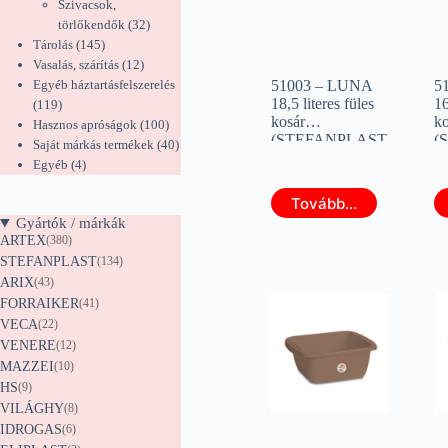
termék
Szivacsok,
32
törlőkendők
32
145
termék
Tárolás
145
termék
12
Vasalás, szárítás
12
termék
Egyéb háztartásfelszerelés
51003 – LUNA
5
18,5 literes füles
16
119
119
kosár
ko
termék
100
Hasznos apróságok
100
(STEFANPLAST
(
termék
40
Saját márkás termékek
40
00158)
0
4
termék
Egyéb
4
termék
Tovább...
Gyártók / márkák
ARTEX
(380)
STEFANPLAST
(134)
ARIX
(43)
FORRAIKER
(41)
VECA
(22)
VENERE
(12)
MAZZEI
(10)
HS
(9)
VILÁGHY
(8)
IDROGAS
(6)