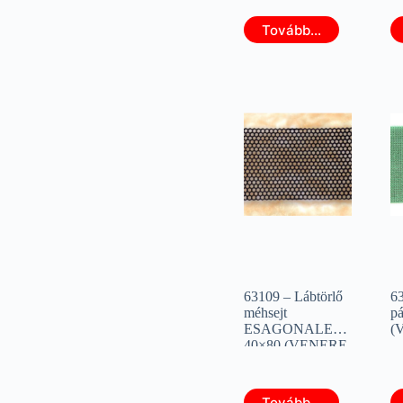
Tovább...
63109 – Lábtörlő
6
méhsejt
pá
ESAGONALE
(
40×80 (VENERE
63109)
Tovább...