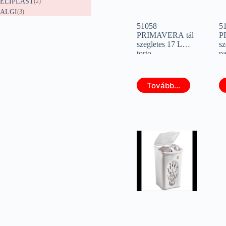
ELIPLAST
(2)
ALGI
(3)
51058 –
5
PRIMAVERA tál
P
szegletes 17 L
sz
torto
pa
(STEFANPLAST
(
27534)
2
Tovább...