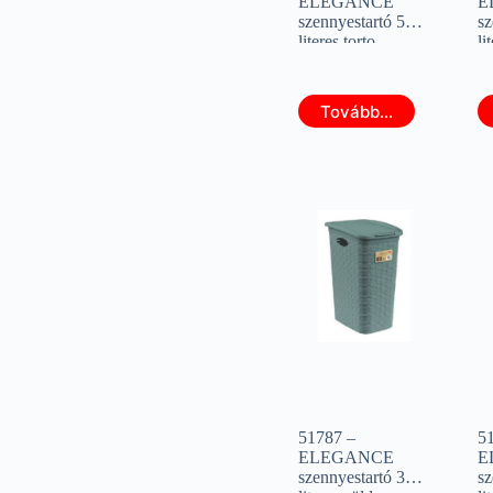
ELEGANCE
E
szennyestartó 50
sz
literes torto
li
(STEFANPLAST
(
30051)
3
Tovább...
51787 –
5
ELEGANCE
E
szennyestartó 36
sz