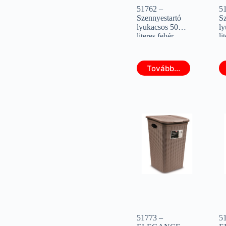
51762 –
5
Szennyestartó
Sz
lyukacsos 50
ly
literes fehér
li
(STEFANPLAST
(
70130)
7
Tovább...
51773 –
5