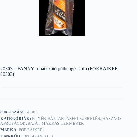
20303 – FANNY ruhatisztító póthenger 2 db (FORRAIKER
20303)
CIKKSZÁM:
20303
KATEGÓRIÁK:
EGYÉB HÁZTARTÁSFELSZERELÉS
,
HASZNOS
APRÓSÁGOK
,
SAJÁT MÁRKÁS TERMÉKEK
MÁRKA:
FORRAIKER
EAN-KÓD:
5995953203033