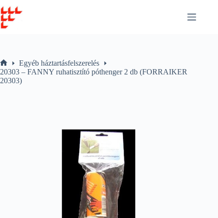
Skip
to
content
Egyéb háztartásfelszerelés
Home
20303 – FANNY ruhatisztító póthenger 2 db (FORRAIKER
20303)