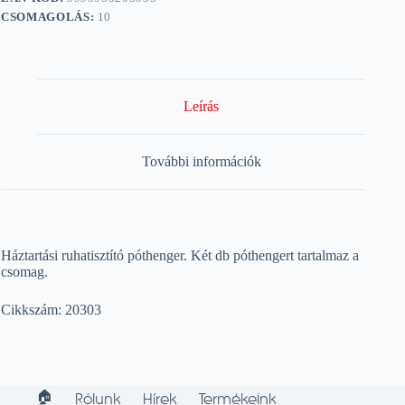
CSOMAGOLÁS:
10
Leírás
További információk
Háztartási ruhatisztító póthenger. Két db póthengert tartalmaz a
csomag.
Cikkszám: 20303
🏠︎
Rólunk
Hírek
Termékeink