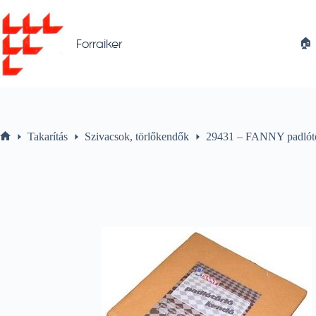
Skip
to
content
🏠︎
Forraiker
Takarítás
Szivacsok, törlőkendők
29431 – FANNY padlót
Home