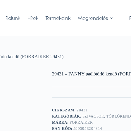
Rólunk
Hírek
Termékeink
Megrendelés
örlő kendő (FORRAIKER 29431)
29431 – FANNY padlótörlő kendő (FO
CIKKSZÁM:
29431
KATEGÓRIÁK:
SZIVACSOK, TÖRLŐKEN
MÁRKA:
FORRAIKER
EAN-KÓD:
5995953294314