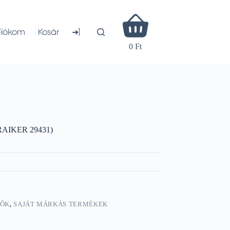
Shopping
cart
➜]
Fiókom
Kosár
0 Ft
RRAIKER 29431)
DŐK
,
SAJÁT MÁRKÁS TERMÉKEK