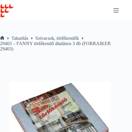
Skip
to
content
Takarítás
Szivacsok, törlőkendők
Home
29403 – FANNY törlőkendő általános 3 db (FORRAIKER
29403)