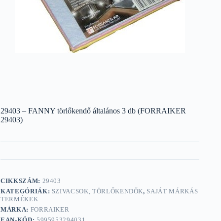
29403 – FANNY törlőkendő általános 3 db (FORRAIKER
29403)
CIKKSZÁM:
29403
KATEGÓRIÁK:
SZIVACSOK, TÖRLŐKENDŐK
,
SAJÁT MÁRKÁS
TERMÉKEK
MÁRKA:
FORRAIKER
EAN-KÓD:
5995953294031