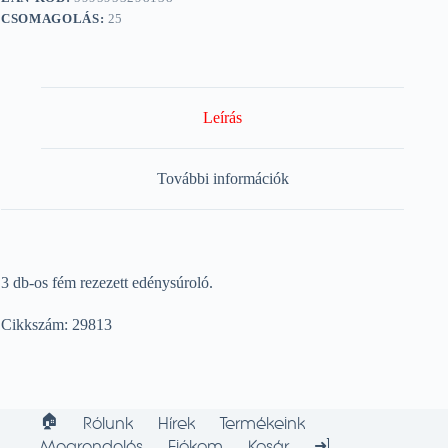
CSOMAGOLÁS:
25
Leírás
További információk
3 db-os fém rezezett edénysúroló.
Cikkszám: 29813
🏠︎
Rólunk
Hírek
Termékeink
➜]
Megrendelés
Fiókom
Kosár