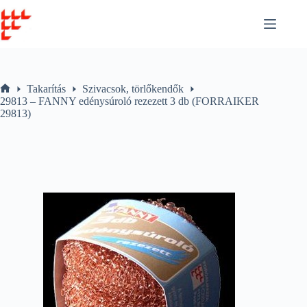
Skip
to
content
Takarítás
Szivacsok, törlőkendők
Home
29813 – FANNY edénysúroló rezezett 3 db (FORRAIKER
29813)