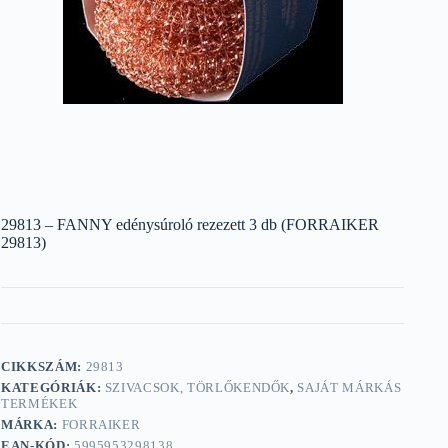
29813 – FANNY edénysúroló rezezett 3 db (FORRAIKER
29813)
CIKKSZÁM:
29813
KATEGÓRIÁK:
SZIVACSOK, TÖRLŐKENDŐK
,
SAJÁT MÁRKÁS
TERMÉKEK
MÁRKA:
FORRAIKER
EAN-KÓD:
5995953298138