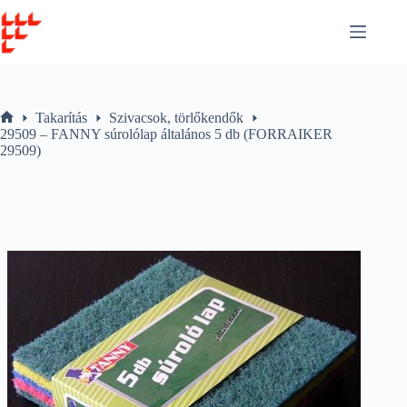
Skip
to
content
Takarítás
Szivacsok, törlőkendők
Home
29509 – FANNY súrolólap általános 5 db (FORRAIKER
29509)