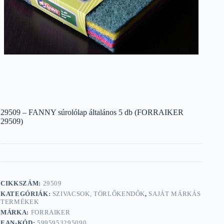
29509 – FANNY súrolólap általános 5 db (FORRAIKER
29509)
CIKKSZÁM:
29509
KATEGÓRIÁK:
SZIVACSOK, TÖRLŐKENDŐK
,
SAJÁT MÁRKÁS
TERMÉKEK
MÁRKA:
FORRAIKER
EAN-KÓD:
5995953295090