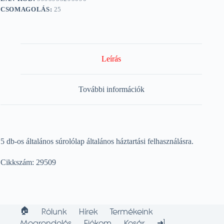
CSOMAGOLÁS:
25
Leírás
További információk
5 db-os általános súrolólap általános háztartási felhasználásra.
Cikkszám: 29509
🏠︎
Rólunk
Hírek
Termékeink
➜]
Megrendelés
Fiókom
Kosár