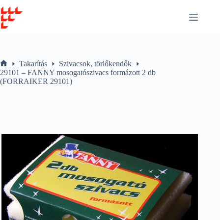
Skip
to
content
Takarítás
Szivacsok, törlőkendők
Home
29101 – FANNY mosogatószivacs formázott 2 db
(FORRAIKER 29101)