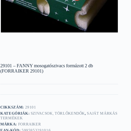
29101 – FANNY mosogatószivacs formázott 2 db
(FORRAIKER 29101)
CIKKSZÁM:
29101
KATEGÓRIÁK:
SZIVACSOK, TÖRLŐKENDŐK
,
SAJÁT MÁRKÁS
TERMÉKEK
MÁRKA:
FORRAIKER
EAN-KÓD:
5995953291016