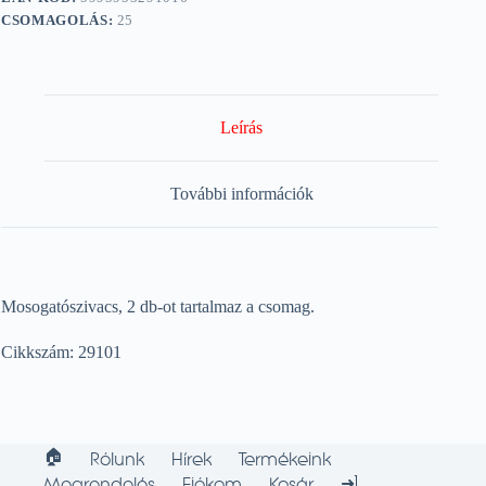
CSOMAGOLÁS:
25
Leírás
További információk
Mosogatószivacs, 2 db-ot tartalmaz a csomag.
Cikkszám: 29101
🏠︎
Rólunk
Hírek
Termékeink
➜]
Megrendelés
Fiókom
Kosár