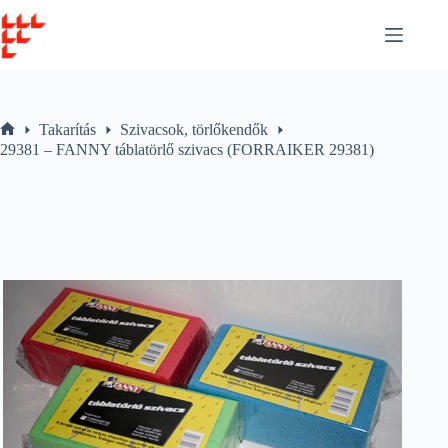
Skip
to
content
Takarítás
Szivacsok, törlőkendők
Home
29381 – FANNY táblatörlő szivacs (FORRAIKER 29381)