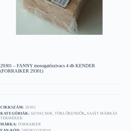
29301 – FANNY mosogatószivacs 4 db KENDER
(FORRAIKER 29301)
CIKKSZÁM:
29301
KATEGÓRIÁK:
SZIVACSOK, TÖRLŐKENDŐK
,
SAJÁT MÁRKÁS
TERMÉKEK
MÁRKA:
FORRAIKER
EAN-KÓD:
5995953293010