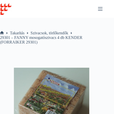
Skip
to
content
Takarítás
Szivacsok, törlőkendők
Home
29301 – FANNY mosogatószivacs 4 db KENDER
(FORRAIKER 29301)