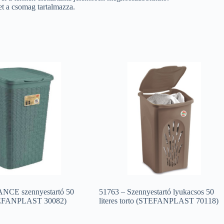
et a csomag tartalmazza.
NCE szennyestartó 50
51763 – Szennyestartó lyukacsos 50
STEFANPLAST 30082)
literes torto (STEFANPLAST 70118)