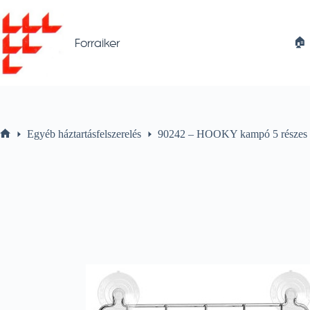
Skip
to
content
🏠︎
Forraiker
Egyéb háztartásfelszerelés
90242 – HOOKY kampó 5 részes
Home