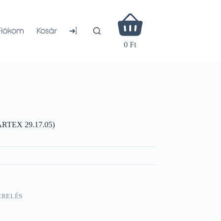
Shopping
cart
➜]
Fiókom
Kosár
0 Ft
ARTEX 29.17.05)
ERELÉS