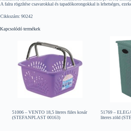
A falra rögzítése csavarokkal és tapadókorongokkal is lehetséges, ezek
Cikkszám: 90242
Kapcsolódó termékek
51006 – VENTO 18,5 literes füles kosár
51769 – ELEGA
(STEFANPLAST 00163)
literes zöld (