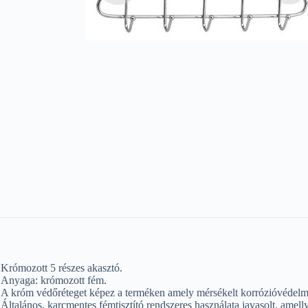
Krómozott 5 részes akasztó.
Anyaga: krómozott fém.
A króm védőréteget képez a terméken amely mérsékelt korrózióvédelmet
Általános, karcmentes fémtisztító rendszeres használata javasolt, amell