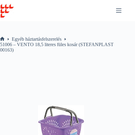
Skip
to
content
Egyéb háztartásfelszerelés
Home
51006 – VENTO 18,5 literes füles kosár (STEFANPLAST
00163)