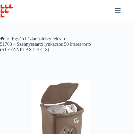
Skip
to
content
Egyéb háztartásfelszerelés
Home
51763 – Szennyestartó lyukacsos 50 literes torto
(STEFANPLAST 70118)