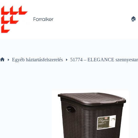
Skip
to
content
🏠︎
Forraiker
Egyéb háztartásfelszerelés
51774 – ELEGANCE szennyestart
Home