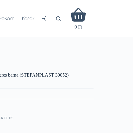
Shopping
cart
➜]
Fiókom
Kosár
0 Ft
teres barna (STEFANPLAST 30052)
ERELÉS