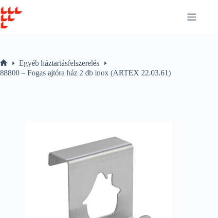
Skip
to
content
Egyéb háztartásfelszerelés
Home
88800 – Fogas ajtóra ház 2 db inox (ARTEX 22.03.61)