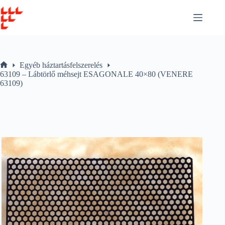
Skip
to
content
Egyéb háztartásfelszerelés
Home
63109 – Lábtörlő méhsejt ESAGONALE 40×80 (VENERE
63109)