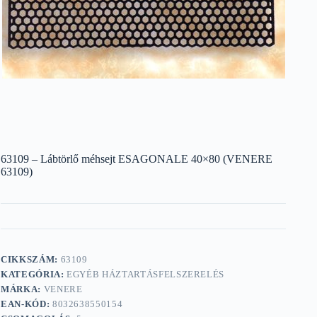
63109 – Lábtörlő méhsejt ESAGONALE 40×80 (VENERE
63109)
CIKKSZÁM:
63109
KATEGÓRIA:
EGYÉB HÁZTARTÁSFELSZERELÉS
MÁRKA:
VENERE
EAN-KÓD:
8032638550154