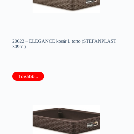
20622 – ELEGANCE kosár L torto (STEFANPLAST
30951)
Tovább...