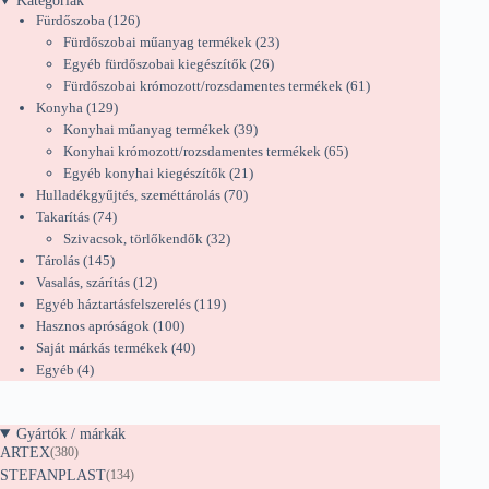
Kategóriák
126
Fürdőszoba
126
termék
23
Fürdőszobai műanyag termékek
23
26
termék
Egyéb fürdőszobai kiegészítők
26
termék
61
Fürdőszobai krómozott/rozsdamentes termékek
61
129
termék
Konyha
129
termék
39
Konyhai műanyag termékek
39
termék
65
Konyhai krómozott/rozsdamentes termékek
65
21
termék
Egyéb konyhai kiegészítők
21
70
termék
Hulladékgyűjtés, szeméttárolás
70
74
termék
Takarítás
74
termék
32
Szivacsok, törlőkendők
32
145
termék
Tárolás
145
termék
12
Vasalás, szárítás
12
termék
119
Egyéb háztartásfelszerelés
119
100
termék
Hasznos apróságok
100
termék
40
Saját márkás termékek
40
4
termék
Egyéb
4
termék
Gyártók / márkák
ARTEX
(380)
STEFANPLAST
(134)