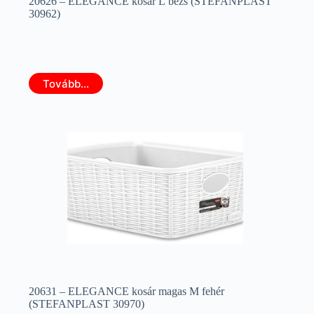
20626 – ELEGANCE kosár L bézs (STEFANPLAST
30962)
Tovább...
20631 – ELEGANCE kosár magas M fehér
(STEFANPLAST 30970)