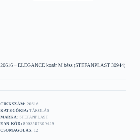
20616 – ELEGANCE kosár M bézs (STEFANPLAST 30944)
CIKKSZÁM:
20616
KATEGÓRIA:
TÁROLÁS
MÁRKA:
STEFANPLAST
EAN-KÓD:
8003507309449
CSOMAGOLÁS:
12