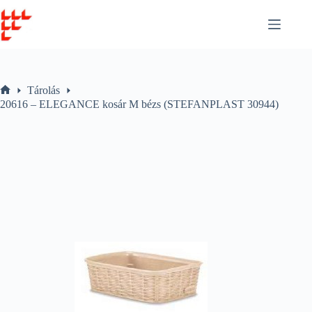
Skip
to
content
Tárolás
Home
20616 – ELEGANCE kosár M bézs (STEFANPLAST 30944)