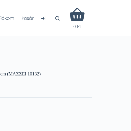
Shopping
cart
➜]
Fiókom
Kosár
0 Ft
 cm (MAZZEI 10132)