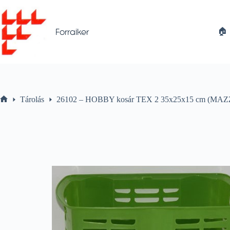
Skip
to
content
🏠︎
Forraiker
Tárolás
26102 – HOBBY kosár TEX 2 35x25x15 cm (MAZ
Home