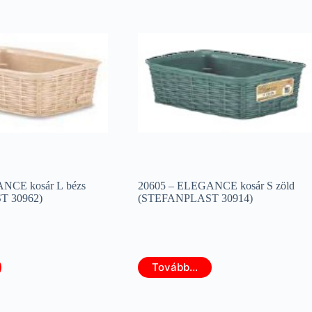
NCE kosár L bézs
20605 – ELEGANCE kosár S zöld
 30962)
(STEFANPLAST 30914)
Tovább...