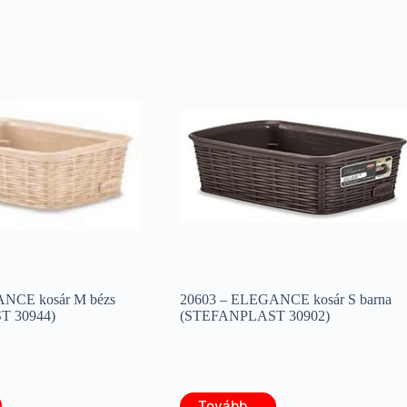
NCE kosár M bézs
20603 – ELEGANCE kosár S barna
 30944)
(STEFANPLAST 30902)
Tovább...