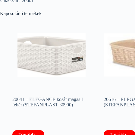
Cikkszám: 20601
Kapcsolódó termékek
20641 – ELEGANCE kosár magas L
20616 – ELEGA
fehér (STEFANPLAST 30990)
(STEFANPLAST
Tovább...
Tovább...