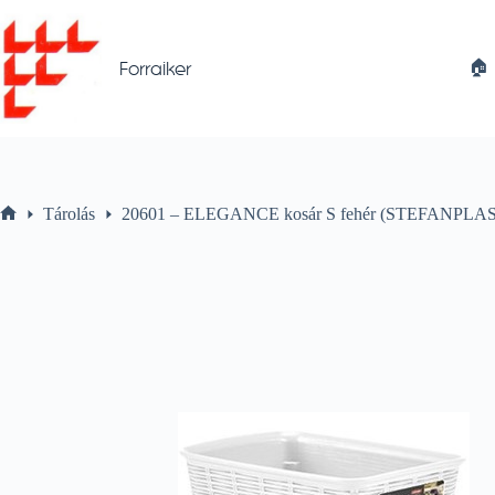
Skip
to
content
🏠︎
Forraiker
Tárolás
20601 – ELEGANCE kosár S fehér (STEFANPLAS
Home