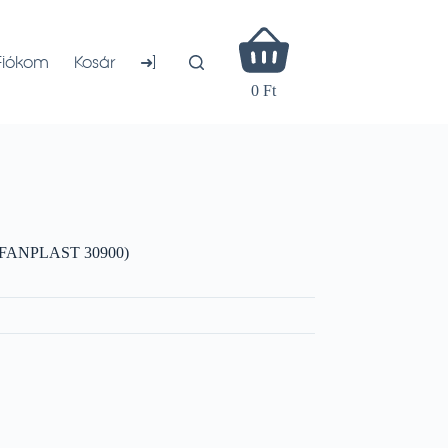
Shopping
cart
➜]
Fiókom
Kosár
0 Ft
TEFANPLAST 30900)