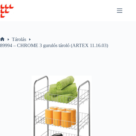
Skip
to
content
Tárolás
Home
89994 – CHROME 3 gurulós tároló (ARTEX 11.16.03)