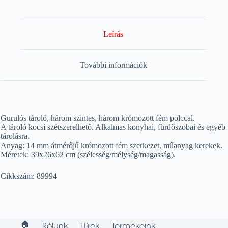
Leírás
További információk
Gurulós tároló, három szintes, három krómozott fém polccal.
A tároló kocsi szétszerelhető. Alkalmas konyhai, fürdőszobai és egyéb
tárolásra.
Anyag: 14 mm átmérőjű krómozott fém szerkezet, műanyag kerekek.
Méretek: 39x26x62 cm (szélesség/mélység/magasság).
Cikkszám: 89994
🏠︎
Rólunk
Hírek
Termékeink