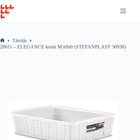
Skip
to
content
Tárolás
Home
20611 – ELEGANCE kosár M fehér (STEFANPLAST 30930)