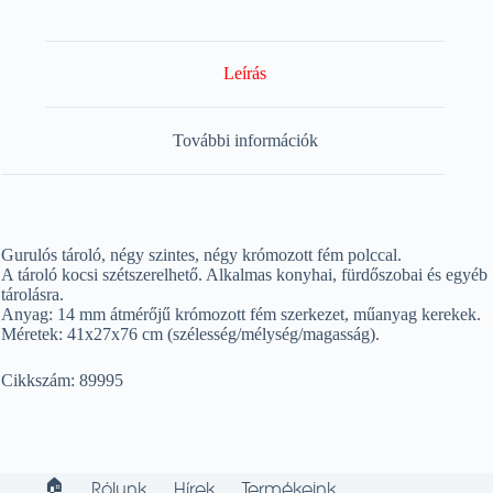
Leírás
További információk
Gurulós tároló, négy szintes, négy krómozott fém polccal.
A tároló kocsi szétszerelhető. Alkalmas konyhai, fürdőszobai és egyéb
tárolásra.
Anyag: 14 mm átmérőjű krómozott fém szerkezet, műanyag kerekek.
Méretek: 41x27x76 cm (szélesség/mélység/magasság).
Cikkszám: 89995
🏠︎
Rólunk
Hírek
Termékeink