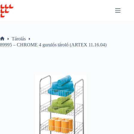
Skip
to
content
Tárolás
Home
89995 – CHROME 4 gurulós tároló (ARTEX 11.16.04)