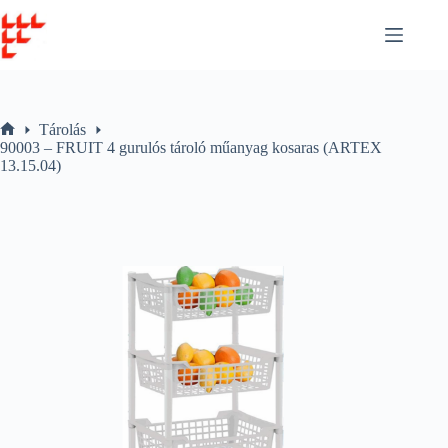
Skip
to
content
Tárolás
Home
90003 – FRUIT 4 gurulós tároló műanyag kosaras (ARTEX
13.15.04)