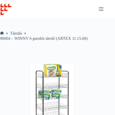
Skip
to
content
Tárolás
Home
90004 – WINNY 6 gurulós tároló (ARTEX 11.15.60)