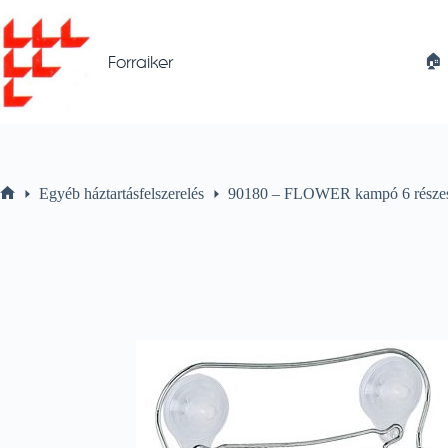
Skip
to
content
🏠︎
Forraiker
Egyéb háztartásfelszerelés
90180 – FLOWER kampó 6 része
Home