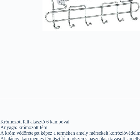
Krómozott fali akasztó 6 kampóval.
Anyaga: krómozott fém
A króm védőréteget képez a terméken amely mérsékelt korrózióvédelmet
Általános, karcmentes fémtisztító rendszeres használata javasolt, amell