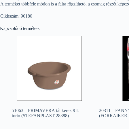
A terméket többféle módon is a falra rögzíthető, a csomag részét képe
Cikkszám: 90180
Kapcsolódó termékek
51063 – PRIMAVERA tál kerek 9 L
20311 – FANNY 
torto (STEFANPLAST 28388)
(FORRAIKER 2