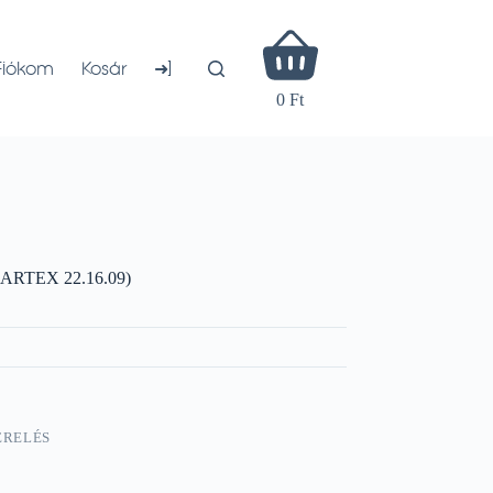
Shopping
cart
➜]
Fiókom
Kosár
0 Ft
(ARTEX 22.16.09)
ERELÉS