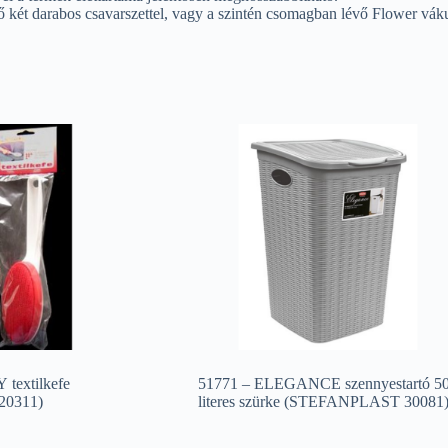
ző két darabos csavarszettel, vagy a szintén csomagban lévő Flower vák
textilkefe
51771 – ELEGANCE szennyestartó 5
0311)
literes szürke (STEFANPLAST 30081