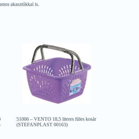
umos akasztókkal is.
0
51006 – VENTO 18,5 literes füles kosár
)
(STEFANPLAST 00163)