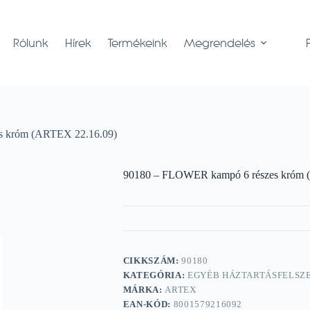
Rólunk
Hírek
Termékeink
Megrendelés
s króm (ARTEX 22.16.09)
90180 – FLOWER kampó 6 részes króm 
CIKKSZÁM:
90180
KATEGÓRIA:
EGYÉB HÁZTARTÁSFELSZ
MÁRKA:
ARTEX
EAN-KÓD:
8001579216092