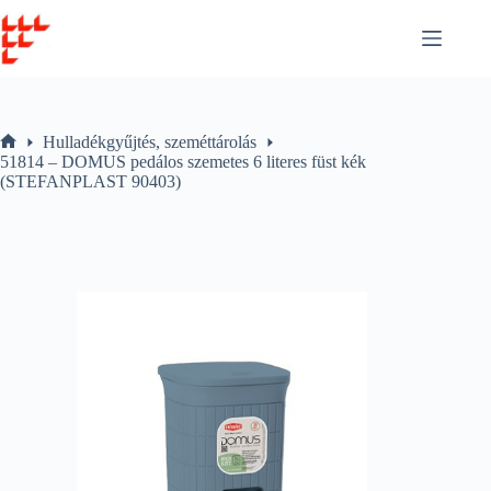
Skip
to
content
Hulladékgyűjtés, szeméttárolás
Home
51814 – DOMUS pedálos szemetes 6 literes füst kék
(STEFANPLAST 90403)