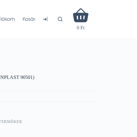
Shopping
cart
➜]
Fiókom
Kosár
0 Ft
ANPLAST 90501)
 TERMÉKEK