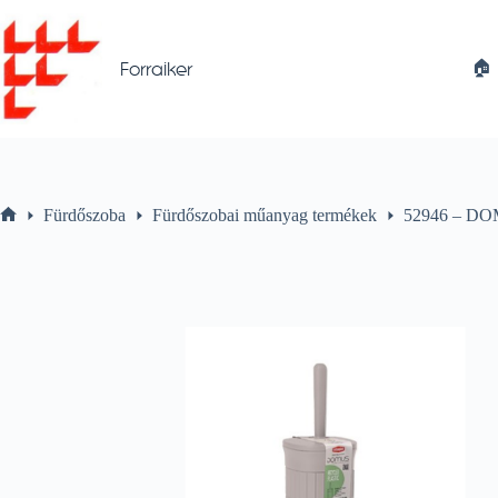
Skip
to
content
🏠︎
Forraiker
Fürdőszoba
Fürdőszobai műanyag termékek
52946 – DO
Home