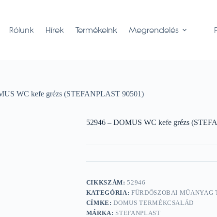
Rólunk
Hírek
Termékeink
Megrendelés
MUS WC kefe grézs (STEFANPLAST 90501)
52946 – DOMUS WC kefe grézs (STEF
CIKKSZÁM:
52946
KATEGÓRIA:
FÜRDŐSZOBAI MŰANYAG
CÍMKE:
DOMUS TERMÉKCSALÁD
MÁRKA:
STEFANPLAST