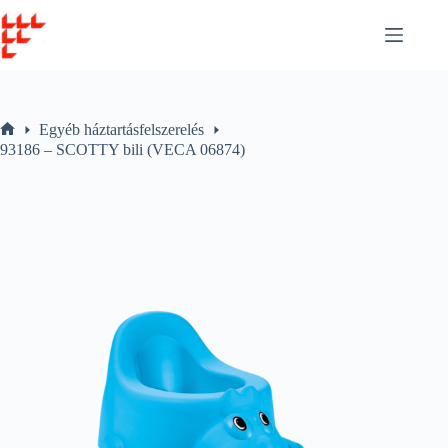
Skip
to
content
Egyéb háztartásfelszerelés
Home
93186 – SCOTTY bili (VECA 06874)