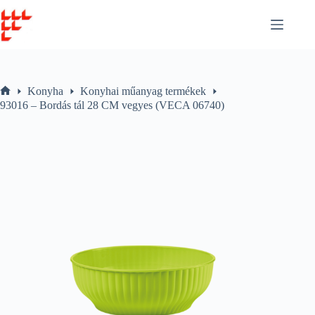
Skip
to
content
Konyha
Konyhai műanyag termékek
Home
93016 – Bordás tál 28 CM vegyes (VECA 06740)