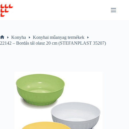
Skip
to
content
Konyha
Konyhai műanyag termékek
Home
22142 – Bordás tál olasz 20 cm (STEFANPLAST 35207)