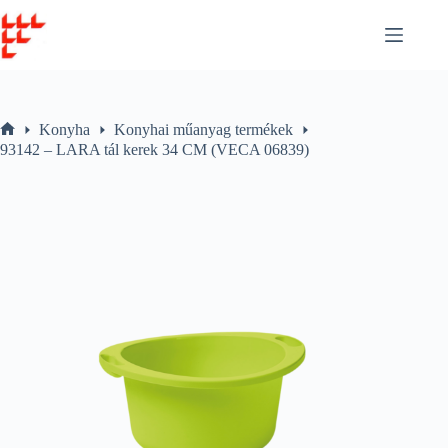
Skip
to
content
Konyha
Konyhai műanyag termékek
Home
93142 – LARA tál kerek 34 CM (VECA 06839)