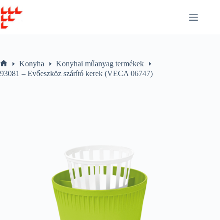
Skip
to
content
Konyha
Konyhai műanyag termékek
Home
93081 – Evőeszköz szárító kerek (VECA 06747)