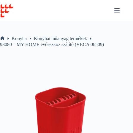
Skip
to
content
Konyha
Konyhai műanyag termékek
Home
93080 – MY HOME evőeszköz szárító (VECA 06509)