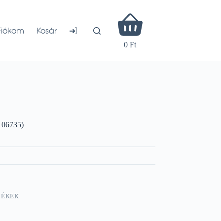
Shopping
cart
➜]
Fiókom
Kosár
0 Ft
 06735)
MÉKEK