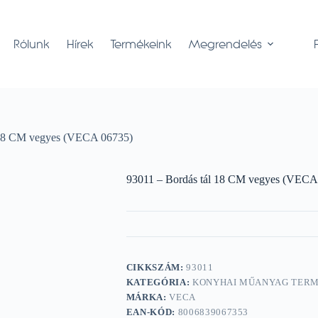
Rólunk
Hírek
Termékeink
Megrendelés
 18 CM vegyes (VECA 06735)
93011 – Bordás tál 18 CM vegyes (VECA
CIKKSZÁM:
93011
KATEGÓRIA:
KONYHAI MŰANYAG TER
MÁRKA:
VECA
EAN-KÓD:
8006839067353