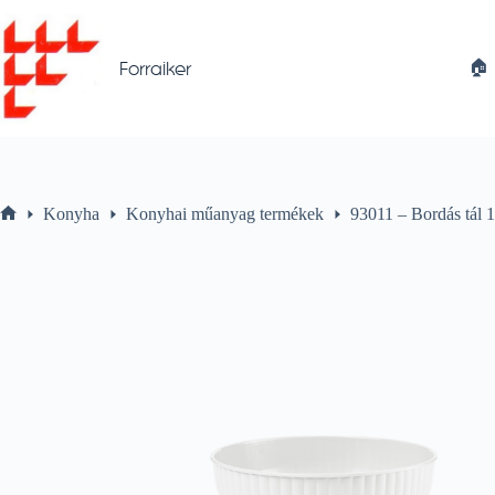
Skip
to
content
🏠︎
Forraiker
Konyha
Konyhai műanyag termékek
93011 – Bordás tál
Home